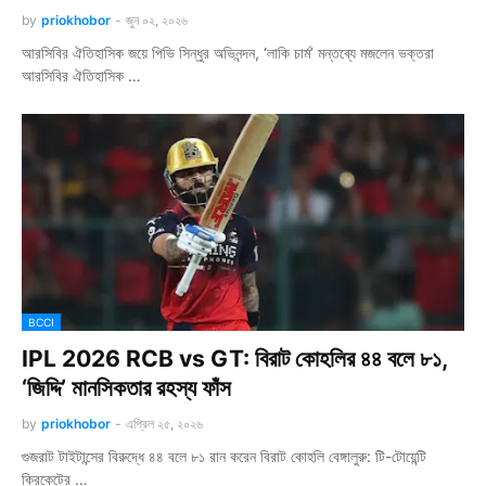
by
priokhobor
-
জুন ০২, ২০২৬
আরসিবির ঐতিহাসিক জয়ে পিভি সিন্ধুর অভিনন্দন, ‘লাকি চার্ম’ মন্তব্যে মজলেন ভক্তরা
আরসিবির ঐতিহাসিক …
BCCI
IPL 2026 RCB vs GT: বিরাট কোহলির ৪৪ বলে ৮১,
‘জিদ্দি’ মানসিকতার রহস্য ফাঁস
by
priokhobor
-
এপ্রিল ২৫, ২০২৬
গুজরাট টাইটান্সের বিরুদ্ধে ৪৪ বলে ৮১ রান করেন বিরাট কোহলি বেঙ্গালুরু: টি-টোয়েন্টি
ক্রিকেটের …