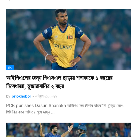
IPL
আইপিএলের জন্য পিএসএল ছাড়ায় শনাকাকে ১ বছরের
নিষেধাজ্ঞা, মুজারাবানির ২ বছর
by
priokhobor
-
এপ্রিল ২১, ২০২৬
PCB punishes Dasun Shanaka আইপিএলের টাকার হাতছানি! চুক্তি ভেঙে
পিসিবির কড়া শাস্তির মুখে দাসুন …