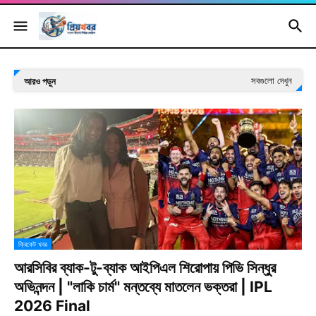
সবগুলো দেখুন
আরও পড়ুন
ক্রিকেট খবর
আরসিবির ব্যাক-টু-ব্যাক আইপিএল শিরোপায় পিভি সিন্ধুর
অভিনন্দন | "লাকি চার্ম" মন্তব্যে মাতলেন ভক্তরা | IPL
2026 Final