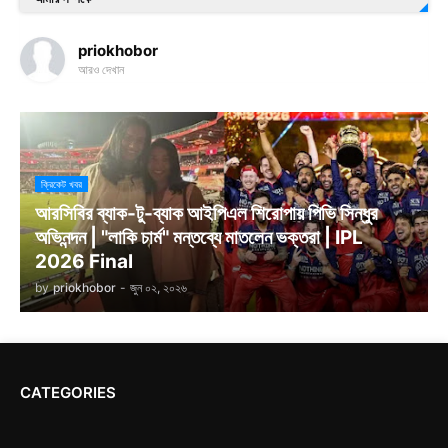
priokhobor
আরও দেখান
ক্রিকেট খবর
আরসিবির ব্যাক-টু-ব্যাক আইপিএল শিরোপায় পিভি সিন্ধুর
অভিনন্দন | "লাকি চার্ম" মন্তব্যে মাতলেন ভক্তরা | IPL
2026 Final
by
priokhobor
-
জুন ০২, ২০২৬
CATEGORIES