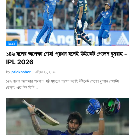
BCCI
১৪৬ বলের অপেক্ষা শেষ! প্রথম বলেই উইকেট পেলেন বুমরাহ -
IPL 2026
by
priokhobor
-
এপ্রিল ২১, ২০২৬
১৪৬ বলের অপেক্ষার অবসান, ষষ্ঠ ম্যাচের প্রথম বলেই উইকেট পেলেন বুমরাহ স্পোর্টস
ডেস্ক: এত দিন তিনি…