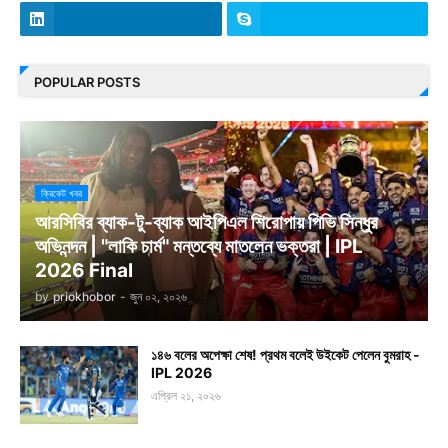
POPULAR POSTS
ক্রিকেট খবর
আরসিবির ব্যাক-টু-ব্যাক আইপিএল শিরোপায় পিভি সিন্ধুর
অভিনন্দন | "লাকি চার্ম" মন্তব্যে মাতলেন ভক্তরা | IPL
2026 Final
by
priokhobor
-
জুন ০২, ২০২৬
১৪৬ বলের অপেক্ষা শেষ! প্রথম বলেই উইকেট পেলেন বুমরাহ -
IPL 2026
এপ্রিল ২১, ২০২৬