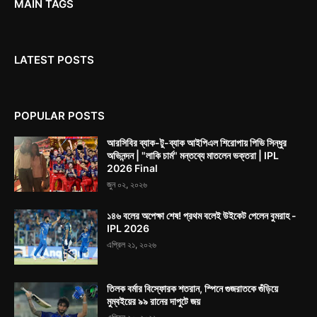
MAIN TAGS
LATEST POSTS
POPULAR POSTS
আরসিবির ব্যাক-টু-ব্যাক আইপিএল শিরোপায় পিভি সিন্ধুর
অভিনন্দন | "লাকি চার্ম" মন্তব্যে মাতলেন ভক্তরা | IPL
2026 Final
জুন ০২, ২০২৬
১৪৬ বলের অপেক্ষা শেষ! প্রথম বলেই উইকেট পেলেন বুমরাহ -
IPL 2026
এপ্রিল ২১, ২০২৬
তিলক বর্মার বিস্ফোরক শতরান, স্পিনে গুজরাতকে গুঁড়িয়ে
মুম্বইয়ের ৯৯ রানের দাপুটে জয়