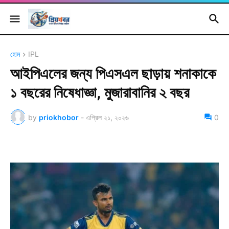
হোম
IPL
আইপিএলের জন্য পিএসএল ছাড়ায় শনাকাকে
১ বছরের নিষেধাজ্ঞা, মুজারাবানির ২ বছর
by
priokhobor
-
এপ্রিল ২১, ২০২৬
0