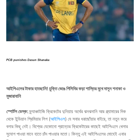
PCB punishes Dasun Shanaka
আইপিএলের টাকার হাতছানি! চুক্তি ভেঙে পিসিবির কড়া শাস্তির মুখে দাসুন শনাকা ও
মুজারাবানি
স্পোর্টস ডেস্ক:
ফ্র্যাঞ্চাইজি ক্রিকেটের দুনিয়ায় অর্থের ঝনঝনানি আর গ্ল্যামারের দিক
থেকে ইন্ডিয়ান প্রিমিয়ার লিগ (
আইপিএল
) যে সবার ধরাছোঁয়ার বাইরে, তা নতুন করে
বলার কিছু নেই। বিশ্বের যেকোনো প্রান্তের ক্রিকেটারের কাছেই আইপিএলে খেলার
সুযোগ পাওয়া মানে হাতে চাঁদ পাওয়ার মতো। কিন্তু এই আইপিএলের মোহেই এবার