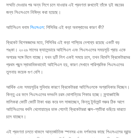
সম্মতি দেওয়ার পর অন্য লিগে চলে যাওয়ার এই প্রবণতা রুখতেই তাঁকে দুই বছরের
জন্য পিএসএলে নিষিদ্ধ করা হয়েছে।
আইপিএল বনাম
পিএসএল
: পিসিবির এই কড়া অবস্থানের কারণ কী?
ক্রিকেট বিশেষজ্ঞদের মতে, পিসিবির এই কড়া শাস্তির নেপথ্যে রয়েছে একটি বড়
শঙ্কা। ২০২৬ সালের ক্যালেন্ডারে আইপিএল এবং পিএসএলের সময়সূচি প্রায় একে
অপরের সঙ্গে মিলে যাচ্ছে। যখন দুটি লিগ একই সময়ে চলে, তখন বিদেশি ক্রিকেটারদের
প্রথম পছন্দ স্বাভাবিকভাবেই আইপিএল হয়, কারণ সেখানে পারিশ্রমিক পিএসএলের
তুলনায় কয়েক গুণ বেশি।
আর্থিক এবং সময়সূচির সুবিধার কারণে ক্রিকেটাররা আইপিএলকে অগ্রাধিকার দিচ্ছেন।
কিন্তু এর ফলে পিএসএলের দলগুলি চরম ভোগান্তির শিকার হচ্ছে। ফ্র্যাঞ্চাইজি
মালিকরা কোটি কোটি টাকা খরচ করে দল সাজাচ্ছেন, কিন্তু টুর্নামেন্ট শুরুর ঠিক আগে
আইপিএলের বদলি খেলোয়াড়ের ডাক পেলেই ক্রিকেটাররা বাক্স-প্যাঁটরা গুছিয়ে ভারতে
চলে যাচ্ছেন।
এই প্রবণতা চলতে থাকলে আন্তর্জাতিক স্পনসর এবং দর্শকদের কাছে পিএসএলের ব্রান্ড