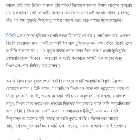
কারেন চোট পেয়ে ছিটকে যাওয়ায় তাঁর পরিবর্ত হিসেবে শনাকাকে বিশাল অঙ্কের প্রস্তাব
দেয় রাজস্থান। সেই লোভনীয় প্রস্তাব ফেরাতে পারেননি এই লঙ্কান তারকা। কিন্তু
তাঁর এই শেষ মুহূর্তের সিদ্ধান্তে মাথায় আকাশ ভেঙে পড়ে লাহোর ম্যানেজমেন্টের।
পিসিবি
এই ঘটনাকে চুক্তির সরাসরি লঙ্ঘন হিসেবেই দেখেছে। বোর্ড মনে করে, একজন
বিদেশি খেলোয়াড় যখন একটি ফ্র্যাঞ্চাইজির সঙ্গে চুক্তিবদ্ধ হন, তখন তাঁকে ঘিরেই দলের
রণনীতি সাজানো হয়। শেষ মুহূর্তে টাকার লোভে অন্য লিগে চলে যাওয়াটা টুর্নামেন্টের
পেশাদারিত্বকে নষ্ট করে। আর সেই কারণেই শনাকাকে আগামী এক বছরের জন্য
পিএসএল থেকে নিষিদ্ধ করা হয়েছে।
অবশ্য নিজের ভুল বুঝতে পেরে পিসিবির মাধ্যমে একটি আনুষ্ঠানিক বিবৃতি দিয়ে ক্ষমা
চেয়েছেন শনাকা। তিনি বলেন, "এইচবিএল পিএসএল থেকে নাম প্রত্যাহার করার যে
সিদ্ধান্ত আমি নিয়েছি, তার জন্য আমি গভীরভাবে অনুতপ্ত। পাকিস্তানের সাধারণ
মানুষ, পিএসএলের ভক্ত এবং বৃহত্তর ক্রিকেট সম্প্রদায়ের কাছে আমি আন্তরিকভাবে
ক্ষমা চাইছি। পিএসএল একটি অত্যন্ত সম্মানজনক টুর্নামেন্ট, এবং আমার এই
সিদ্ধান্তে যে হতাশার সৃষ্টি হয়েছে তা আমি বুঝতে পারছি। বিশেষ করে লাহোর
কালান্দার্সের অনুগত সমর্থকদের আমি হতাশ করেছি, এর জন্য আমি সত্যিই দুঃখিত।"