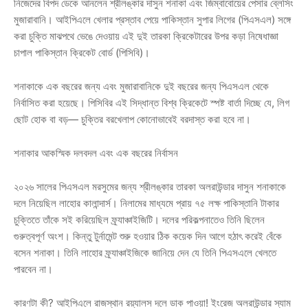
নিজেদের বিপদ ডেকে আনলেন শ্রীলঙ্কার দাসুন শনাকা এবং জিম্বাবোয়ের পেসার ব্লেসিং
মুজারাবানি। আইপিএলে খেলার প্রস্তাব পেয়ে পাকিস্তান সুপার লিগের (পিএসএল) সঙ্গে
করা চুক্তি মাঝপথে ভেঙে দেওয়ায় এই দুই তারকা ক্রিকেটারের উপর কড়া নিষেধাজ্ঞা
চাপাল পাকিস্তান ক্রিকেট বোর্ড (পিসিবি)।
শনাকাকে এক বছরের জন্য এবং মুজারাবানিকে দুই বছরের জন্য পিএসএল থেকে
নির্বাসিত করা হয়েছে। পিসিবির এই সিদ্ধান্ত বিশ্ব ক্রিকেটে স্পষ্ট বার্তা দিচ্ছে যে, লিগ
ছোট হোক বা বড়— চুক্তির বরখেলাপ কোনোভাবেই বরদাস্ত করা হবে না।
শনাকার আকস্মিক দলবদল এবং এক বছরের নির্বাসন
২০২৬ সালের পিএসএল মরসুমের জন্য শ্রীলঙ্কার তারকা অলরাউন্ডার দাসুন শনাকাকে
দলে নিয়েছিল লাহোর কালান্দার্স। নিলামের মাধ্যমে প্রায় ৭৫ লক্ষ পাকিস্তানি টাকার
চুক্তিতে তাঁকে সই করিয়েছিল ফ্র্যাঞ্চাইজিটি। দলের পরিকল্পনাতেও তিনি ছিলেন
গুরুত্বপূর্ণ অংশ। কিন্তু টুর্নামেন্ট শুরু হওয়ার ঠিক কয়েক দিন আগে হঠাৎ করেই বেঁকে
বসেন শনাকা। তিনি লাহোর ফ্র্যাঞ্চাইজিকে জানিয়ে দেন যে তিনি পিএসএলে খেলতে
পারবেন না।
কারণটা কী? আইপিএলে রাজস্থান রয়্যালস দলে ডাক পাওয়া! ইংরেজ অলরাউন্ডার স্যাম