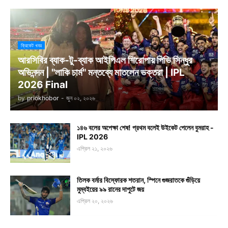
ক্রিকেট খবর
আরসিবির ব্যাক-টু-ব্যাক আইপিএল শিরোপায় পিভি সিন্ধুর
অভিনন্দন | "লাকি চার্ম" মন্তব্যে মাতলেন ভক্তরা | IPL
2026 Final
by
priokhobor
-
জুন ০২, ২০২৬
১৪৬ বলের অপেক্ষা শেষ! প্রথম বলেই উইকেট পেলেন বুমরাহ -
IPL 2026
এপ্রিল ২১, ২০২৬
তিলক বর্মার বিস্ফোরক শতরান, স্পিনে গুজরাতকে গুঁড়িয়ে
মুম্বইয়ের ৯৯ রানের দাপুটে জয়
এপ্রিল ২০, ২০২৬