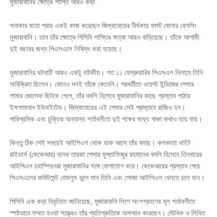
মুজারাবানির ক্ষেত্রে শাস্তি আরও কড়া
শনাকার মতো প্রায় একই কাজ করেছেন জিম্বাবোয়ের দীর্ঘকায় ফাস্ট বোলার ব্লেসিং
মুজারাবানি। তবে তাঁর ক্ষেত্রে পিসিবি শাস্তির মাত্রা আরও বাড়িয়েছে। তাঁকে আগামী
দুই বছরের জন্য পিএসএলে নিষিদ্ধ করা হয়েছে।
মুজারাবানির ঘটনাটি আরও একটু নাটকীয়। গত ১১ ফেব্রুয়ারির পিএসএল নিলামে তিনি
অবিক্রিত ছিলেন। কোনও দলই তাঁকে কেনেনি। পরবর্তীতে ওয়েস্ট ইন্ডিজের পেসার
শামার জোসেফ ছিটকে গেলে, তাঁর বদলি হিসেবে মুজারাবানির কাছে প্রস্তাব পাঠায়
ইসলামাবাদ ইউনাইটেড। জিম্বাবোয়ের এই পেসার সেই প্রস্তাবে রাজিও হন।
পারিশ্রমিক এবং চুক্তির অন্যান্য শর্তাবলীতে দুই পক্ষের মধ্যে পাকা কথাও হয়ে যায়।
কিন্তু ঠিক সেই সময়েই আইপিএল থেকে ডাক আসে তাঁর কাছে। কলকাতা নাইট
রাইডার্স (কেকেআর) দলের তারকা পেসার মুস্তাফিজুর রহমানের বদলি হিসেবে তিনবারের
আইপিএল চ্যাম্পিয়নরা মুজারাবানির সঙ্গে যোগাযোগ করে। কেকেআরের প্রস্তাব পেয়ে
পিএসএলের কমিটমেন্ট বেমালুম ভুলে যান তিনি এবং সোজা আইপিএল খেলতে চলে যান।
পিসিবি এক কড়া বিবৃতিতে জানিয়েছে, মুজারাবানি লিগে অংশগ্রহণের মূল শর্তাবলীতে
স্পষ্টভাবে সম্মত হওয়া সত্ত্বেও তাঁর প্রতিশ্রুতিকে অসম্মান করেছেন। মৌখিক ও লিখিত