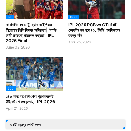
IPL
BCCI
আরসিবির ব্যাক-টু-ব্যাক আইপিএল
IPL 2026 RCB vs GT: বিরাট
শিরোপায় পিভি সিন্ধুর অভিনন্দন | "লাকি
কোহলির ৪৪ বলে ৮১, ‘জিদ্দি’ মানসিকতার
চার্ম" মন্তব্যে মাতলেন ভক্তরা | IPL
রহস্য ফাঁস
2026 Final
April 25, 2026
June 02, 2026
BCCI
১৪৬ বলের অপেক্ষা শেষ! প্রথম বলেই
উইকেট পেলেন বুমরাহ - IPL 2026
April 21, 2026
একটি মন্তব্য পোস্ট করুন